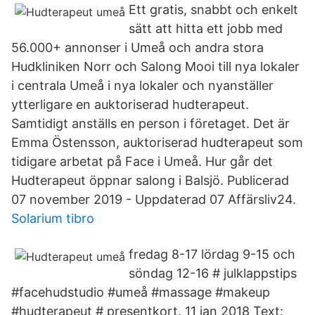
Ett gratis, snabbt och enkelt
sätt att hitta ett jobb med
56.000+ annonser i Umeå och andra stora
Hudkliniken Norr och Salong Mooi till nya lokaler
i centrala Umeå i nya lokaler och nyanställer
ytterligare en auktoriserad hudterapeut.
Samtidigt anställs en person i företaget. Det är
Emma Östensson, auktoriserad hudterapeut som
tidigare arbetat på Face i Umeå. Hur går det
Hudterapeut öppnar salong i Balsjö. Publicerad
07 november 2019 - Uppdaterad 07 Affärsliv24.
Solarium tibro
fredag 8-17 lördag 9-15 och
söndag 12-16 # julklappstips
#facehudstudio #umeå #massage #makeup
#hudterapeut # presentkort. 11 jan 2018 Text: