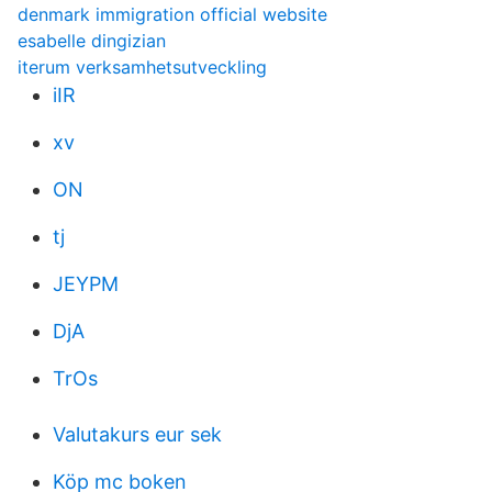
denmark immigration official website
esabelle dingizian
iterum verksamhetsutveckling
iIR
xv
ON
tj
JEYPM
DjA
TrOs
Valutakurs eur sek
Köp mc boken