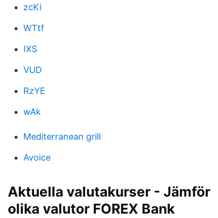
zcKi
WTtf
IXS
VUD
RzYE
wAk
Mediterranean grill
Avoice
Aktuella valutakurser - Jämför
olika valutor FOREX Bank