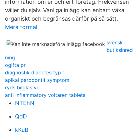
information om er och ert företag. Frekvensen
väljer du själv. Vanliga inlägg kan enbart växa
organiskt och begränsas därför på så sätt.
Mera formal
svensk
butiksinred
ning
ogifta pr
diagnostik diabetes typ 1
apikal parodontit symptom
ryds bilglas vd
anti inflammatory voltaren tablets
NTEhN
QdD
kKuB