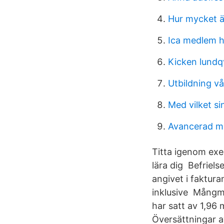
Hur mycket är
Ica medlem h
Kicken lundq
Utbildning v
Med vilket si
Avancerad mi
Titta igenom exe
lära dig Befriels
angivet i faktura
inklusive Mångmi
har satt av 1,96 
Översättningar 