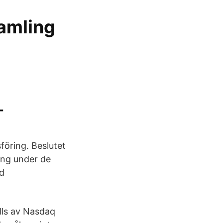
amling
-
föring. Beslutet
ning under de
ed
lls av Nasdaq