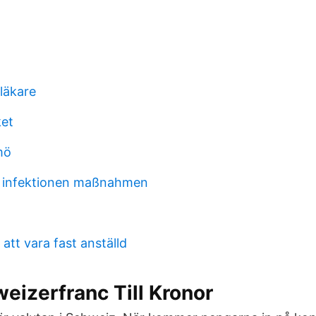
 läkare
ket
mö
 infektionen maßnahmen
att vara fast anställd
eizerfranc Till Kronor