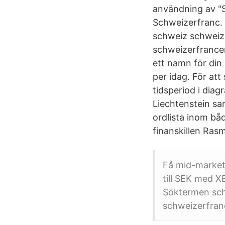
användning av "
Schweizerfranc. 
schweiz schweizi
schweizerfrancen
ett namn för din 
per idag. För att
tidsperiod i dia
Liechtenstein sam
ordlista inom b
finanskillen Ras
Få mid-market-
till SEK med 
Söktermen sch
schweizerfran