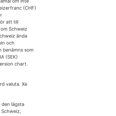
damål om inte
eizerfranc (CHF)
r
 att till
r om Schweiz
 Schweiz ända
ein och
som benämns som
NA (SEK)
ersion chart.
rd valuta. Xe
l den lägsta
i Schweiz,