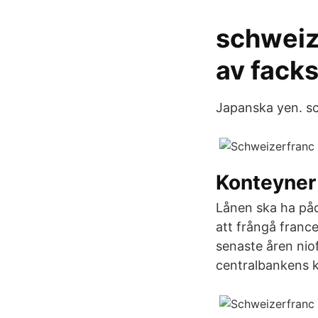
schweiz
av facks
Japanska yen. sc
Konteyner 
Lånen ska ha påd
att frångå france
senaste åren nio
centralbankens k