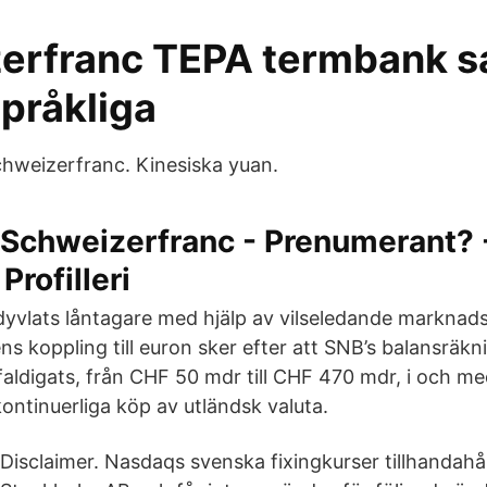
erfranc TEPA termbank s
pråkliga
hweizerfranc. Kinesiska yuan.
Schweizerfranc - Prenumerant? 
Profilleri
yvlats låntagare med hjälp av vilseledande marknads
ns koppling till euron sker efter att SNB’s balansräk
faldigats, från CHF 50 mdr till CHF 470 mdr, i och m
ontinuerliga köp av utländsk valuta.
Disclaimer. Nasdaqs svenska fixingkurser tillhandahå