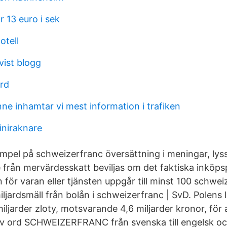
 13 euro i sek
otell
vist blogg
ård
nne inhamtar vi mest information i trafiken
niraknare
mpel på schweizerfranc översättning i meningar, lyss
e från mervärdesskatt beviljas om det faktiska inköps
n för varan eller tjänsten uppgår till minst 100 schwe
ljardsmäll från bolån i schweizerfranc | SvD. Polens
miljarder zloty, motsvarande 4,6 miljarder kronor, för 
av ord SCHWEIZERFRANC från svenska till engelsk o