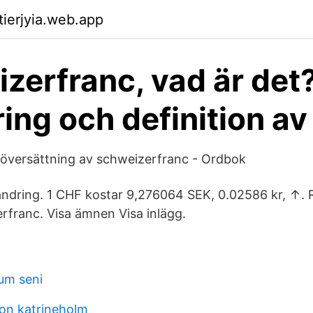
tierjyia.web.app
zerfranc, vad är det?
ring och definition av
översättning av schweizerfranc - Ordbok
rändring. 1 CHF kostar 9,276064 SEK, 0.02586 kr, ↑. 
erfranc. Visa ämnen Visa inlägg.
um seni
on katrineholm