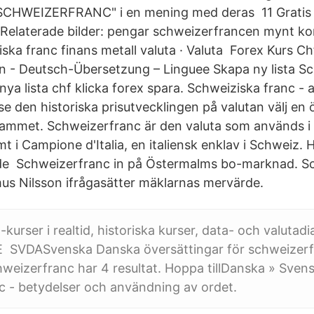
SCHWEIZERFRANC" i en mening med deras 11 Gratis b
Relaterade bilder: pengar schweizerfrancen mynt ko
ska franc finans metall valuta · Valuta Forex Kurs C
 - Deutsch-Übersetzung – Linguee Skapa ny lista Sc
nya lista chf klicka forex spara. Schweiziska franc - a
 se den historiska prisutvecklingen på valutan välj en
grammet. Schweizerfranc är den valuta som används 
t i Campione d'Italia, en italiensk enklav i Schweiz. H
åde Schweizerfranc in på Östermalms bo-marknad. 
mus Nilsson ifrågasätter mäklarnas mervärde.
kurser i realtid, historiska kurser, data- och valuta
XE SVDASvenska Danska översättingar för schweizerf
weizerfranc har 4 resultat. Hoppa tillDanska » Sven
c - betydelser och användning av ordet.