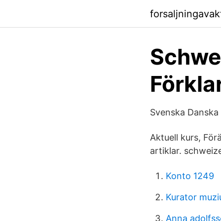
forsaljningavak
Schwei
Förkla
Svenska Danska 
Aktuell kurs, Fö
artiklar. schweiz
Konto 1249
Kurator muzi
Anna adolfss