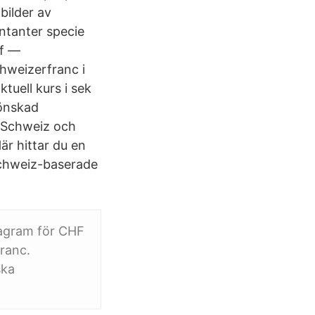
ilder av
ntanter specie
hf —
hweizerfranc i
ktuell kurs i sek
 önskad
i Schweiz och
är hittar du en
Schweiz-baserade
diagram för CHF
ranc.
ska