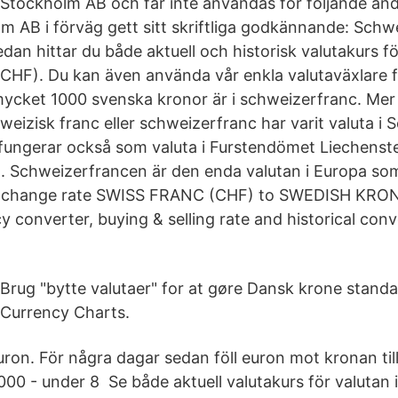
Stockholm AB och får inte användas för följande än
 AB i förväg gett sitt skriftliga godkännande: Schw
dan hittar du både aktuell och historisk valutakurs fö
CHF). Du kan även använda vår enkla valutaväxlare för
mycket 1000 svenska kronor är i schweizerfranc. Me
weizisk franc eller schweizerfranc har varit valuta i
ungerar också som valuta i Furstendömet Liechenst
ia. Schweizerfrancen är den enda valutan i Europa 
exchange rate SWISS FRANC (CHF) to SWEDISH KRO
y converter, buying & selling rate and historical conv
Brug "bytte valutaer" for at gøre Dansk krone standa
Currency Charts.
ron. För några dagar sedan föll euron mot kronan til
000 - under 8 Se både aktuell valutakurs för valutan 