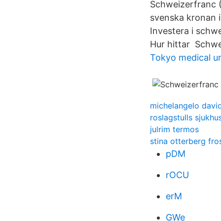
Schweizerfranc (
svenska kronan i
Investera i schwe
Hur hittar Schwe
Tokyo medical un
michelangelo davi
roslagstulls sjukhu
julrim termos
stina otterberg fr
pDM
rOCU
erM
GWe