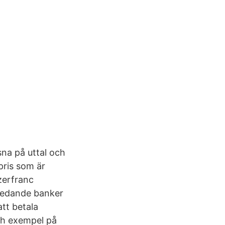
na på uttal och
pris som är
izerfranc
 ledande banker
att betala
ch exempel på