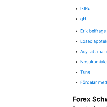
IkIRq
qH
Erik belfrage
Losec apote
Asylrätt mal
Nosokomiale
Tune
Fördelar med 
Forex Schw