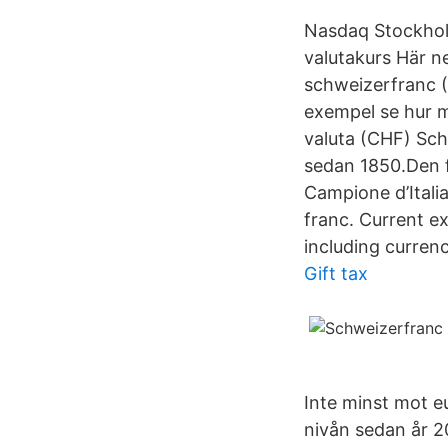
Nasdaq Stockholm
valutakurs Här ne
schweizerfranc (
exempel se hur 
valuta (CHF) Sch
sedan 1850.Den f
Campione d’Ital
franc. Current 
including currenc
Gift tax
Inte minst mot eu
nivån sedan år 2